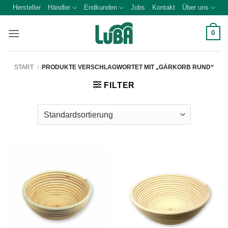
Zum
Hersteller
Händler
Endkunden
Jobs
Kontakt
Über uns
Inhalt
springen
0
START
/
PRODUKTE VERSCHLAGWORTET MIT „GÄRKORB RUND“
FILTER