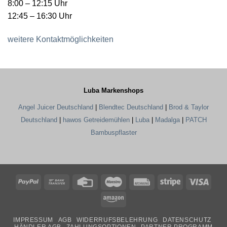
8:00 – 12:15 Uhr
12:45 – 16:30 Uhr
weitere Kontaktmöglichkeiten
Luba Markenshops
Angel Juicer Deutschland
|
Blendtec Deutschland
|
Brod & Taylor
Deutschland
|
hawos Getreidemühlen
|
Luba
|
Madalga
|
PATCH
Bambuspflaster
PayPal
Bank
Credit
Maestro
Rechung
Stripe
Visa
Transfer
Card
Amazon
IMPRESSUM
AGB
WIDERRUFSBELEHRUNG
DATENSCHUTZ
HÄNDLER AGB
ZAHLUNGSOPTIONEN
PARTNER PROGRAMM