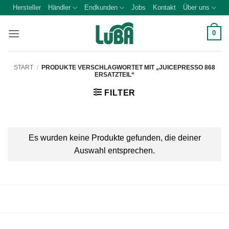
Zum
Hersteller
Händler
Endkunden
Jobs
Kontakt
Über uns
Inhalt
springen
0
START
/
PRODUKTE VERSCHLAGWORTET MIT „JUICEPRESSO 868
ERSATZTEIL“
FILTER
Es wurden keine Produkte gefunden, die deiner
Auswahl entsprechen.