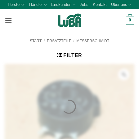
Zum
Hersteller
Händler
Endkunden
Jobs
Kontakt
Über uns
Inhalt
springen
0
START
/
ERSATZTEILE
/
MESSERSCHMIDT
FILTER