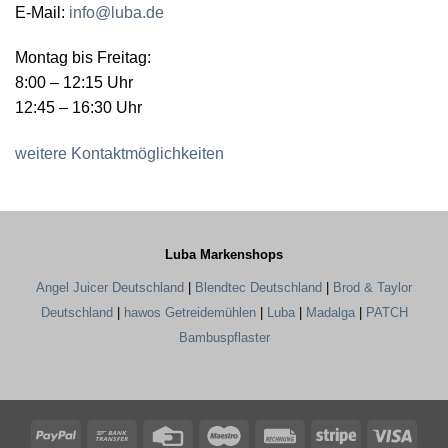
E-Mail:
info@luba.de
Montag bis Freitag:
8:00 – 12:15 Uhr
12:45 – 16:30 Uhr
weitere Kontaktmöglichkeiten
Luba Markenshops
Angel Juicer Deutschland
|
Blendtec Deutschland
|
Brod & Taylor
Deutschland
|
hawos Getreidemühlen
|
Luba
|
Madalga
|
PATCH
Bambuspflaster
PayPal
Bank
Credit
Maestro
Rechung
Stripe
Visa