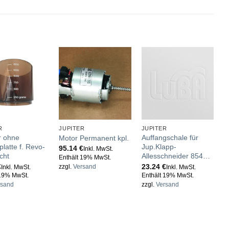
R
JUPITER
JUPITER
J
r ohne
Auffangschale für
S
Motor Permanent kpl.
lplatte f. Revo-
Jup.Klapp-
M
95.14
€
Inkl. MwSt.
cht
Allesschneider 854…
4
Enthält 19% MwSt.
€
23.24
€
E
zzgl.
Versand
Inkl. MwSt.
Inkl. MwSt.
 19% MwSt.
Enthält 19% MwSt.
z
rsand
zzgl.
Versand