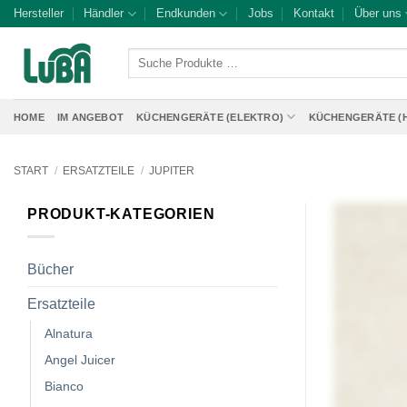
Zum
Hersteller
Händler
Endkunden
Jobs
Kontakt
Über uns
Inhalt
springen
Suche
Produkte
…
HOME
IM ANGEBOT
KÜCHENGERÄTE (ELEKTRO)
KÜCHENGERÄTE (
START
/
ERSATZTEILE
/
JUPITER
PRODUKT-KATEGORIEN
Bücher
Ersatzteile
Alnatura
Angel Juicer
Bianco