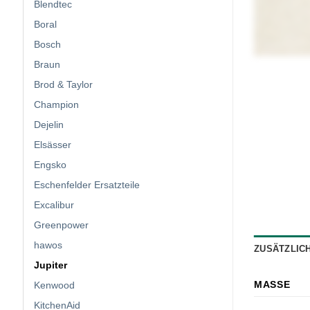
Blendtec
Boral
Bosch
Braun
Brod & Taylor
Champion
Dejelin
Elsässer
Engsko
Eschenfelder Ersatzteile
Excalibur
Greenpower
hawos
ZUSÄTZLIC
Jupiter
MASSE
Kenwood
KitchenAid