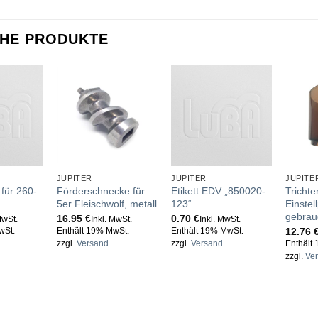
CHE PRODUKTE
JUPITER
JUPITER
JUPITE
für 260-
Förderschnecke für
Etikett EDV „850020-
Trichte
5er Fleischwolf, metall
123“
Einstel
gebrau
16.95
€
0.70
€
MwSt.
Inkl. MwSt.
Inkl. MwSt.
12.76
wSt.
Enthält 19% MwSt.
Enthält 19% MwSt.
zzgl.
Versand
zzgl.
Versand
Enthält
zzgl.
Ve