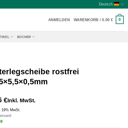
Deutsch
0
ANMELDEN
WARENKORB /
0.00
€
TIKEL
BÜCHER
erlegscheibe rostfrei
,5×5,5×0,5mm
6
€
Inkl. MwSt.
t 19% MwSt.
ersand
ig