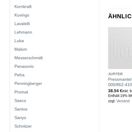
Kornkraft
Kuvings
ÄHNLI
Lavatelli
Lehmann
Luba
Malom
Messerschmidt
Panasonic
JUPITER
Pefra
Pressmantel 
Penningberger
000/862-410
38.54
€
Inkl. 
Promat
Enthält 19% M
Saeco
zzgl.
Versand
Santos
Sanyo
Schnitzer