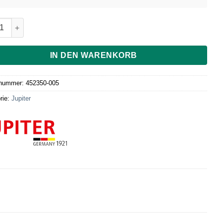
legscheibe rostfrei 11,5x5,5x0,5mm Menge
IN DEN WARENKORB
lnummer:
452350-005
rie:
Jupiter