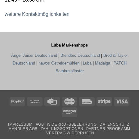
weitere Kontaktmöglichkeiten
Luba Markenshops
Angel Juicer Deutschland
|
Blendtec Deutschland
|
Brod & Taylor
Deutschland
|
hawos Getreidemühlen
|
Luba
|
Madalga
|
PATCH
Bambuspflaster
PayPal
Bank
Credit
Maestro
Rechung
Stripe
Visa
Transfer
Card
Amazon
IMPRESSUM
AGB
WIDERRUFSBELEHRUNG
DATENSCHUTZ
HÄNDLER AGB
ZAHLUNGSOPTIONEN
PARTNER PROGRAMM
VERTRAG WIDERRUFEN