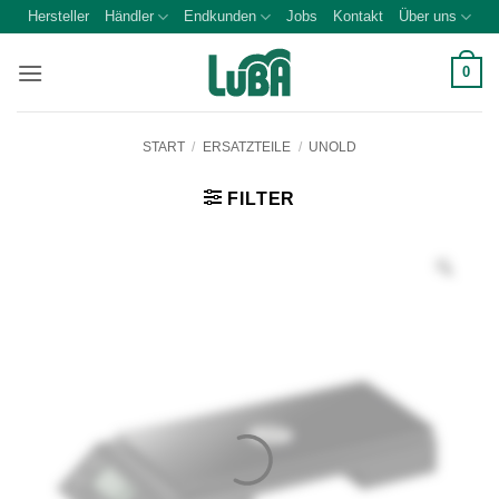
Zum
Hersteller
Händler
Endkunden
Jobs
Kontakt
Über uns
Inhalt
springen
0
START
/
ERSATZTEILE
/
UNOLD
FILTER