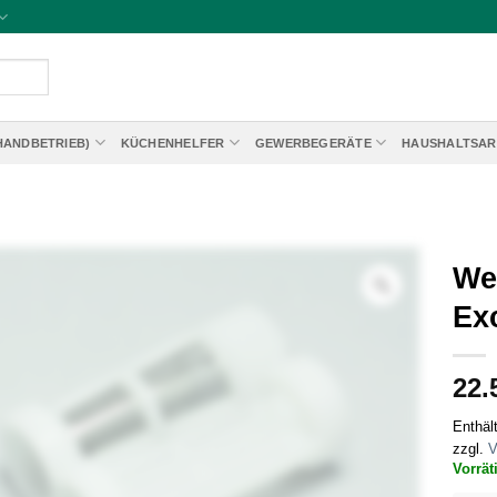
HANDBETRIEB)
KÜCHENHELFER
GEWERBEGERÄTE
HAUSHALTSAR
We
Exc
22.
Enthäl
zzgl.
V
Vorrät