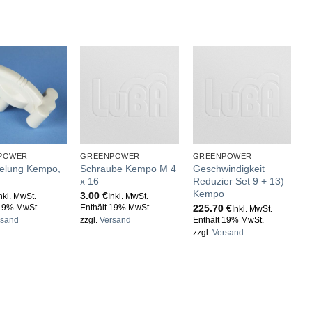
POWER
GREENPOWER
GREENPOWER
G
gelung Kempo,
Schraube Kempo M 4
Geschwindigkeit
V
x 16
Reduzier Set 9 + 13)
r
Kempo
3.00
€
0
nkl. MwSt.
Inkl. MwSt.
225.70
€
 19% MwSt.
Enthält 19% MwSt.
E
Inkl. MwSt.
rsand
zzgl.
Versand
Enthält 19% MwSt.
z
zzgl.
Versand