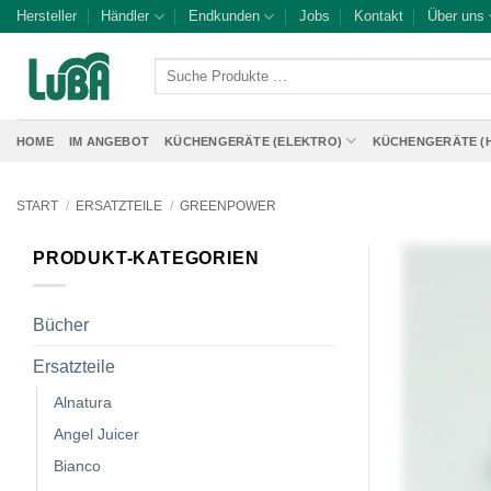
Zum
Hersteller
Händler
Endkunden
Jobs
Kontakt
Über uns
Inhalt
springen
Suche
Produkte
…
HOME
IM ANGEBOT
KÜCHENGERÄTE (ELEKTRO)
KÜCHENGERÄTE (
START
/
ERSATZTEILE
/
GREENPOWER
PRODUKT-KATEGORIEN
Bücher
Ersatzteile
Alnatura
Angel Juicer
Bianco