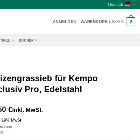
Deutsch
0
ANMELDEN
WARENKORB /
0.00
€
TIKEL
BÜCHER
izengrassieb für Kempo
lusiv Pro, Edelstahl
50
€
Inkl. MwSt.
t 19% MwSt.
ersand
ig