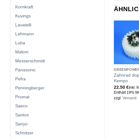
Kornkraft
ÄHNLI
Kuvings
Lavatelli
Lehmann
Luba
Malom
Messerschmidt
Panasonic
GREENPOWE
Zahnrad dopp
Pefra
Kempo
22.50
€
Penningberger
Inkl. 
Enthält 19% M
Promat
zzgl.
Versand
Saeco
Santos
Sanyo
Schnitzer