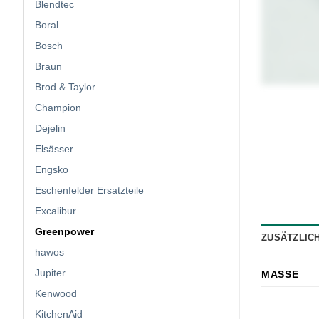
Blendtec
Boral
Bosch
Braun
Brod & Taylor
Champion
Dejelin
Elsässer
Engsko
Eschenfelder Ersatzteile
Excalibur
Greenpower
ZUSÄTZLIC
hawos
Jupiter
MASSE
Kenwood
KitchenAid