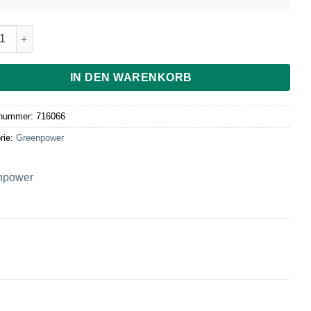
ngrassieb für Kempo Exclusiv Pro, Edelstahl Menge
IN DEN WARENKORB
lnummer:
716066
rie:
Greenpower
npower