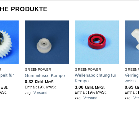
CHE PRODUKTE
R
GREENPOWER
GREENPOWER
GREEN
elt für
Wellenabdichtung für
Verrie
Gummifüsse Kempo
Kempo
weiss
0.32
€
Inkl. MwSt.
3.00
€
0.65
€
Enthält 19% MwSt.
MwSt.
Inkl. MwSt.
I
wSt.
Enthält 19% MwSt.
Enthält
zzgl.
Versand
zzgl.
Versand
zzgl.
Ve