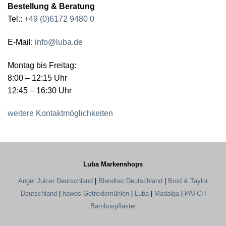
Bestellung & Beratung
Tel.:
+49 (0)6172 9480 0
E-Mail:
info@luba.de
Montag bis Freitag:
8:00 – 12:15 Uhr
12:45 – 16:30 Uhr
weitere Kontaktmöglichkeiten
Luba Markenshops
Angel Juicer Deutschland
|
Blendtec Deutschland
|
Brod & Taylor
Deutschland
|
hawos Getreidemühlen
|
Luba
|
Madalga
|
PATCH
Bambuspflaster