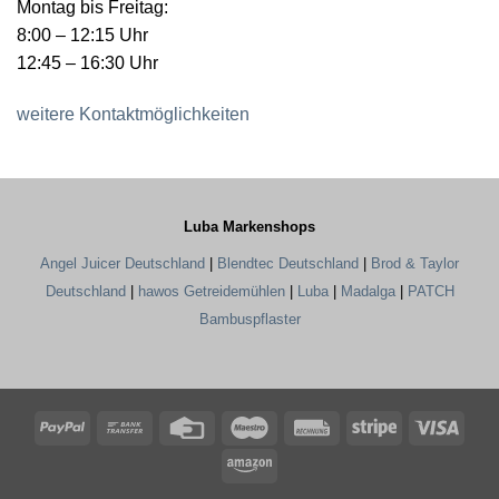
Montag bis Freitag:
8:00 – 12:15 Uhr
12:45 – 16:30 Uhr
weitere Kontaktmöglichkeiten
Luba Markenshops
Angel Juicer Deutschland
|
Blendtec Deutschland
|
Brod & Taylor
Deutschland
|
hawos Getreidemühlen
|
Luba
|
Madalga
|
PATCH
Bambuspflaster
PayPal
Bank
Credit
Maestro
Rechung
Stripe
Visa
Transfer
Card
Amazon