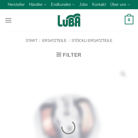
Zum
Hersteller
Händler
Endkunden
Jobs
Kontakt
Über uns
Inhalt
springen
0
START
/
ERSATZTEILE
/
STÖCKLI ERSATZTEILE
FILTER