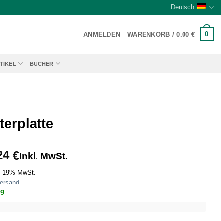
Deutsch
0
ANMELDEN
WARENKORB /
0.00
€
TIKEL
BÜCHER
terplatte
24
€
Inkl. MwSt.
t 19% MwSt.
ersand
ig