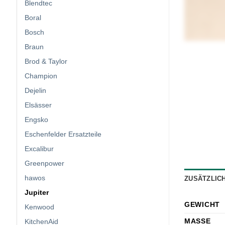
Blendtec
Boral
Bosch
Braun
Brod & Taylor
Champion
Dejelin
Elsässer
Engsko
Eschenfelder Ersatzteile
Excalibur
Greenpower
hawos
ZUSÄTZLIC
Jupiter
GEWICHT
Kenwood
MASSE
KitchenAid