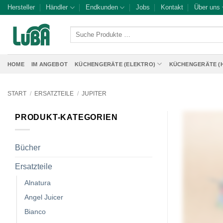
Zum
Hersteller
Händler
Endkunden
Jobs
Kontakt
Über uns
Inhalt
springen
Suche
Produkte
…
HOME
IM ANGEBOT
KÜCHENGERÄTE (ELEKTRO)
KÜCHENGERÄTE (
START
/
ERSATZTEILE
/
JUPITER
PRODUKT-KATEGORIEN
Bücher
Ersatzteile
Alnatura
Angel Juicer
Bianco