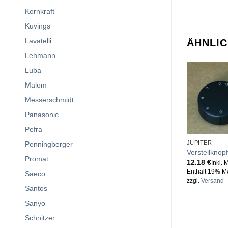
Kornkraft
Kuvings
Lavatelli
ÄHNLI
Lehmann
Luba
Malom
Messerschmidt
Panasonic
Pefra
JUPITER
Penningberger
Verstellknop
Promat
12.18
€
Inkl. 
Enthält 19% M
Saeco
zzgl.
Versand
Santos
Sanyo
Schnitzer