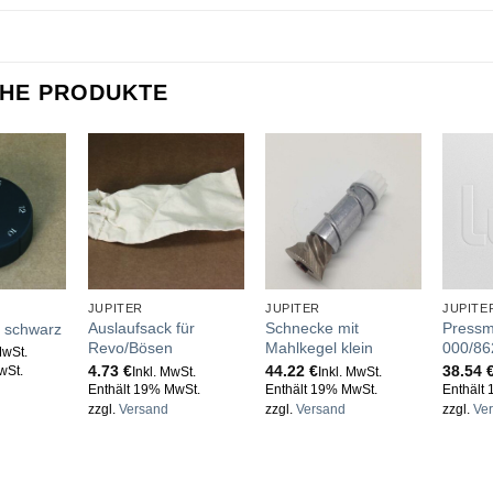
CHE PRODUKTE
JUPITER
JUPITER
JUPITE
Auslaufsack für
Schnecke mit
Pressm
f schwarz
Revo/Bösen
Mahlkegel klein
000/86
MwSt.
4.73
€
44.22
€
38.54
wSt.
Inkl. MwSt.
Inkl. MwSt.
Enthält 19% MwSt.
Enthält 19% MwSt.
Enthält
zzgl.
Versand
zzgl.
Versand
zzgl.
Ve