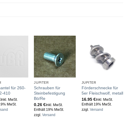
R
JUPITER
JUPITER
J
antel für 260-
Schrauben für
Förderschnecke für
T
2-410
Steinbefestigung
5er Fleischwolf, metall
E
Bö/Re
g
€
16.95
€
Inkl. MwSt.
Inkl. MwSt.
0.26
€
1
 19% MwSt.
Enthält 19% MwSt.
Inkl. MwSt.
rsand
Enthält 19% MwSt.
zzgl.
Versand
E
zzgl.
Versand
z