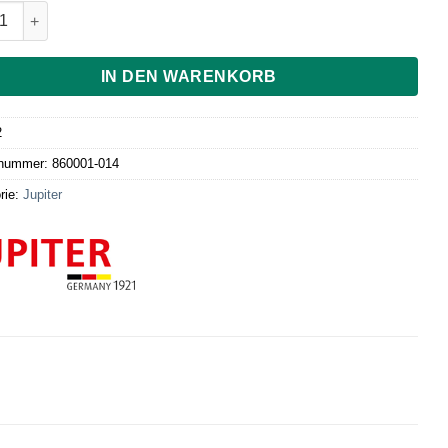
rplatte Menge
IN DEN WARENKORB
2
lnummer:
860001-014
rie:
Jupiter