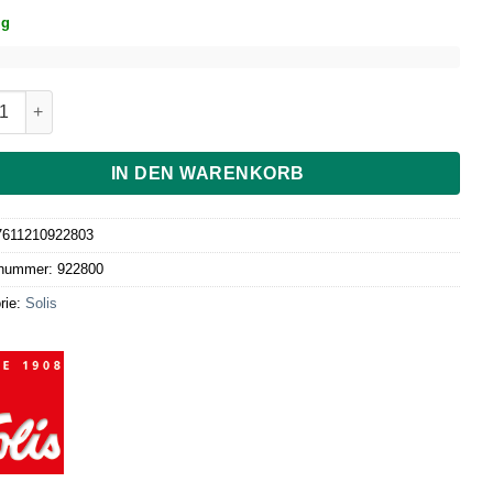
ig
 Universaldeckel klein,10 cm ø Menge
IN DEN WARENKORB
7611210922803
lnummer:
922800
rie:
Solis