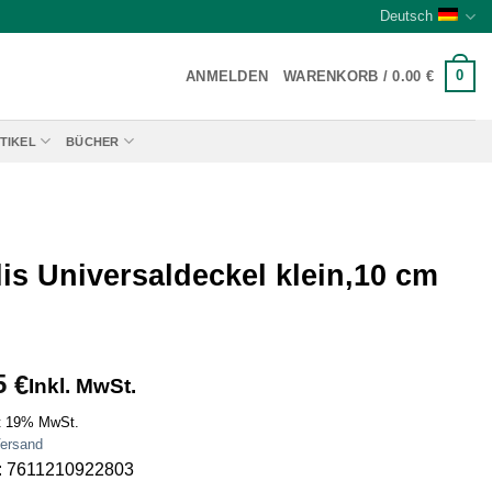
Deutsch
0
ANMELDEN
WARENKORB /
0.00
€
TIKEL
BÜCHER
is Universaldeckel klein,10 cm
5
€
Inkl. MwSt.
t 19% MwSt.
ersand
: 7611210922803