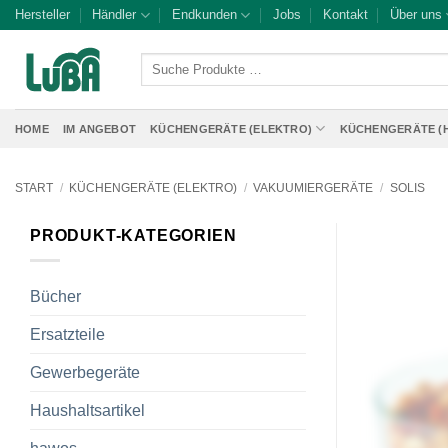
Zum
Hersteller
Händler
Endkunden
Jobs
Kontakt
Über uns
Inhalt
springen
Suche
Produkte
…
HOME
IM ANGEBOT
KÜCHENGERÄTE (ELEKTRO)
KÜCHENGERÄTE (
START
/
KÜCHENGERÄTE (ELEKTRO)
/
VAKUUMIERGERÄTE
/
SOLIS
PRODUKT-KATEGORIEN
Bücher
Ersatzteile
Gewerbegeräte
Haushaltsartikel