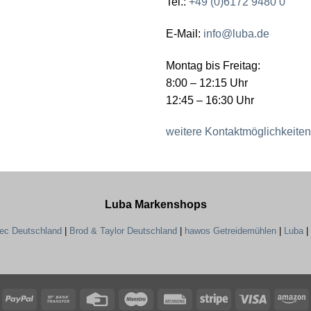
Tel.:
+49 (0)6172 9480 0
E-Mail:
info@luba.de
Montag bis Freitag:
8:00 – 12:15 Uhr
12:45 – 16:30 Uhr
weitere Kontaktmöglichkeiten
Luba Markenshops
tec Deutschland
|
Brod & Taylor Deutschland
|
hawos Getreidemühlen
|
Luba
|
PayPal
Bank
Credit
Maestro
Rechung
Stripe
Visa
A