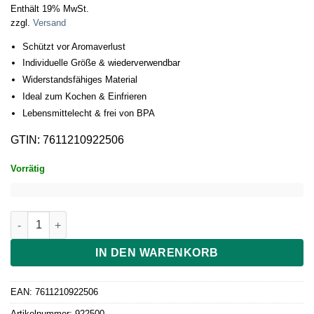
Enthält 19% MwSt.
zzgl.
Versand
Schützt vor Aromaverlust
Individuelle Größe & wiederverwendbar
Widerstandsfähiges Material
Ideal zum Kochen & Einfrieren
Lebensmittelecht & frei von BPA
GTIN: 7611210922506
Vorrätig
Solis Vakuumierfolie, 2 Rollen, 30 x 600 cm Menge
IN DEN WARENKORB
EAN:
7611210922506
Artikelnummer:
922500