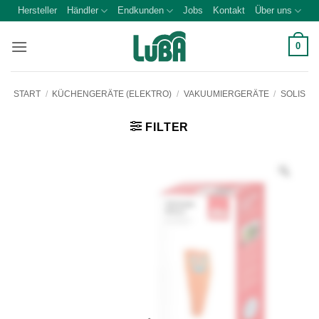
Zum
Hersteller
Händler
Endkunden
Jobs
Kontakt
Über uns
Inhalt
springen
0
START
/
KÜCHENGERÄTE (ELEKTRO)
/
VAKUUMIERGERÄTE
/
SOLIS
FILTER