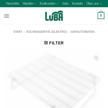
Zum
Hersteller
Händler
Endkunden
Jobs
Kontakt
Über uns
Inhalt
springen
0
START
/
KÜCHENGERÄTE (ELEKTRO)
/
GÄRAUTOMATEN
FILTER