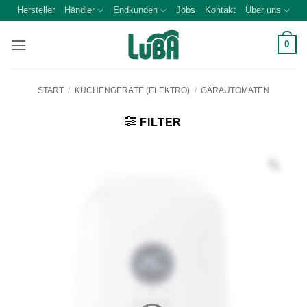
Zum
Hersteller
Händler
Endkunden
Jobs
Kontakt
Über uns
Inhalt
springen
0
START
/
KÜCHENGERÄTE (ELEKTRO)
/
GÄRAUTOMATEN
FILTER