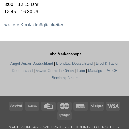
8:00 – 12:15 Uhr
12:45 – 16:30 Uhr
weitere Kontaktmöglichkeiten
Luba Markenshops
Angel Juicer Deutschland
|
Blendtec Deutschland
|
Brod & Taylor
Deutschland
|
hawos Getreidemühlen
|
Luba
|
Madalga
|
PATCH
Bambuspflaster
PayPal
Bank
Credit
Maestro
Rechung
Stripe
Visa
Transfer
Card
Amazon
IMPRESSUM
AGB
WIDERRUFSBELEHRUNG
DATENSCHUTZ