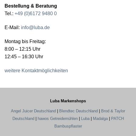
Bestellung & Beratung
Tel.:
+49 (0)6172 9480 0
E-Mail:
info@luba.de
Montag bis Freitag:
8:00 – 12:15 Uhr
12:45 – 16:30 Uhr
weitere Kontaktmöglichkeiten
Luba Markenshops
Angel Juicer Deutschland
|
Blendtec Deutschland
|
Brod & Taylor
Deutschland
|
hawos Getreidemühlen
|
Luba
|
Madalga
|
PATCH
Bambuspflaster