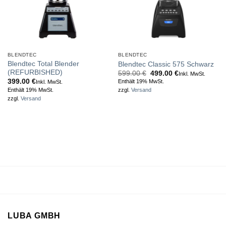
BLENDTEC
BLENDTEC
Blendtec Total Blender
Blendtec Classic 575 Schwarz
(REFURBISHED)
Ursprünglicher
Aktueller
599.00
€
499.00
€
Inkl. MwSt.
Preis
Preis
399.00
€
Enthält 19% MwSt.
Inkl. MwSt.
war:
ist:
Enthält 19% MwSt.
zzgl.
Versand
599.00 €
499.00 €.
zzgl.
Versand
LUBA GMBH