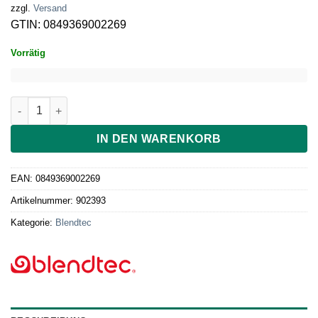
war:
ist:
zzgl.
Versand
209.00 €
189.00 €.
GTIN: 0849369002269
Vorrätig
Blendtec WildSide+ Jar 2, 6 Liter Menge
IN DEN WARENKORB
EAN:
0849369002269
Artikelnummer:
902393
Kategorie:
Blendtec