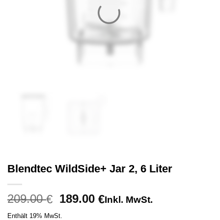
Blendtec WildSide+ Jar 2, 6 Liter
Ursprünglicher
Aktueller
209.00
189.00
€
€
Inkl. MwSt.
Preis
Preis
Enthält 19% MwSt.