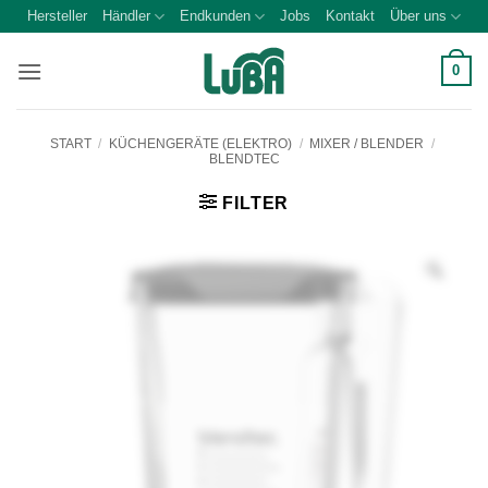
Zum
Hersteller
Händler
Endkunden
Jobs
Kontakt
Über uns
Inhalt
springen
0
START
/
KÜCHENGERÄTE (ELEKTRO)
/
MIXER / BLENDER
/
BLENDTEC
FILTER